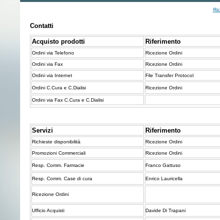
Ric
Contatti
Acquisto prodotti
Riferimento
Ordini via Telefono
Ricezione Ordini
Ordini via Fax
Ricezione Ordini
Ordini via Internet
File Transfer Protocol
Ordini C.Cura e C.Dialisi
Ricezione Ordini
Ordini via Fax C.Cura e C.Dialisi
Servizi
Riferimento
Richieste disponibilità
Ricezione Ordini
Promozioni Commerciali
Ricezione Ordini
Resp. Comm. Farmacie
Franco Gattuso
Resp. Comm. Case di cura
Enrico Lauricella
Ricezione Ordini
Ufficio Acquisti
Davide Di Trapani