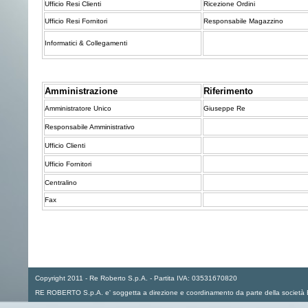
Ufficio Resi Clienti
Ricezione Ordini
Ufficio Resi Fornitori
Responsabile Magazzino
Informatici & Collegamenti
Amministrazione
Riferimento
Amministratore Unico
Giuseppe Re
Responsabile Amministrativo
Ufficio Clienti
Ufficio Fornitori
Centralino
Fax
Copyright 2011 - Re Roberto S.p.A. - Partita IVA: 03531670820
RE ROBERTO S.p.A. e' soggetta a direzione e coordinamento da parte della società E